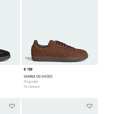
Price
€ 130
SAMBA OG SHOES
Originals
16 colours
Add to Wishlist
Add to Wish