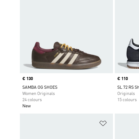
Price
€ 130
Price
€ 110
SAMBA OG SHOES
SL 72 RS S
Women Originals
Originals
24 colours
15 colours
New
Add to Wishlis