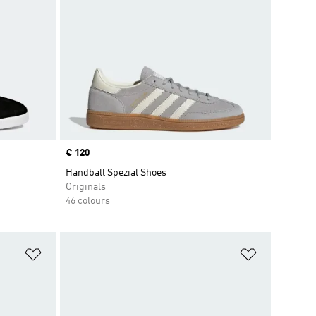
Price
€ 120
Handball Spezial Shoes
Originals
46 colours
Add to Wishlist
Add to Wish