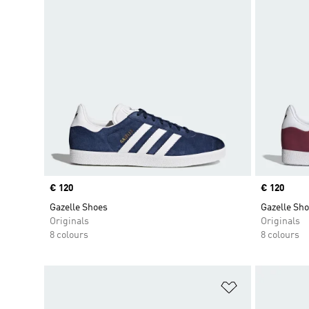
Price
€ 120
Price
€ 120
Gazelle Shoes
Gazelle Sh
Originals
Originals
8 colours
8 colours
Add to Wishlis