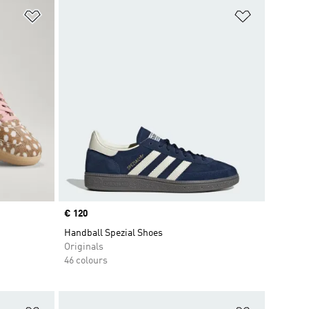
Add to Wishlist
Add to Wish
Price
€ 120
Handball Spezial Shoes
Originals
46 colours