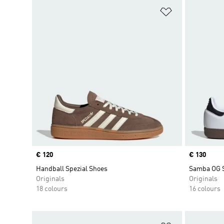
Add to Wishlis
Price
€ 120
Price
€ 130
Handball Spezial Shoes
Samba OG 
Originals
Originals
18 colours
16 colours