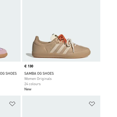
Price
€ 130
 OG SHOES
SAMBA OG SHOES
Women Originals
24 colours
New
Add to Wishlist
Add to Wish