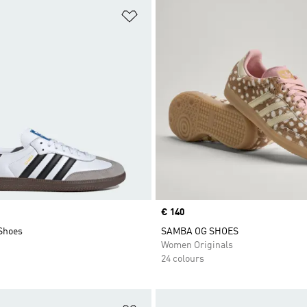
t
Add to Wishlist
Price
€ 140
Shoes
SAMBA OG SHOES
Women Originals
24 colours