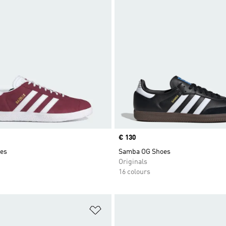
Price
€ 130
oes
Samba OG Shoes
Originals
16 colours
t
Add to Wishlist