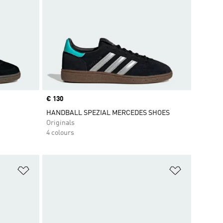
Price
€ 130
HANDBALL SPEZIAL MERCEDES SHOES
Originals
4 colours
Add to Wishlist
Add to Wish