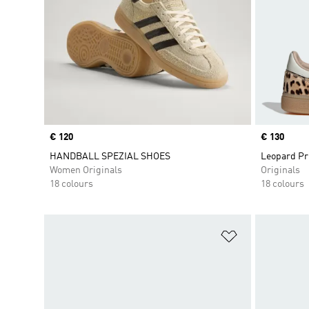
Price
€ 120
Price
€ 130
HANDBALL SPEZIAL SHOES
Leopard Pr
Women Originals
Originals
18 colours
18 colours
Add to Wishlis