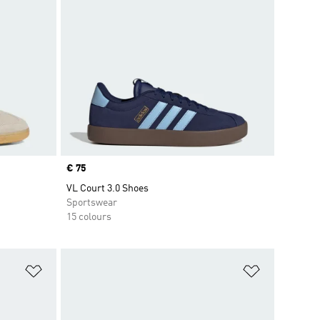
Price
€ 75
VL Court 3.0 Shoes
Sportswear
15 colours
Add to Wishlist
Add to Wish