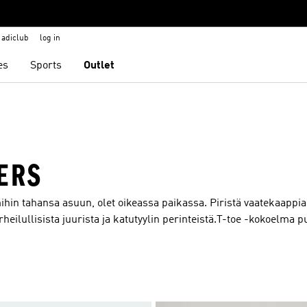
adiclub
log in
es
Sports
Outlet
ERS
mihin tahansa asuun, olet oikeassa paikassa. Piristä vaatekaappia
rheilullisista juurista ja katutyylin perinteistä.T-toe -kokoelma 
eiden teknologian avulla. Löydä ne lenkkarit ja tennarit, jotka
na huippumateriaaleista ja viimeisimmällä tekniikalla vertaansa v
esta nahka- ja mokkanahkapäällisiin, nämä T-toe -kengät tule
innön ja nykyaikaisen muodin sulatus, joka vei adidas T-toe -