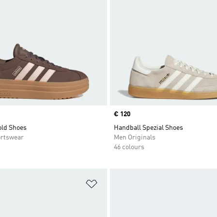
Price
€ 120
old Shoes
Handball Spezial Shoes
rtswear
Men Originals
46 colours
t
Add to Wishlist