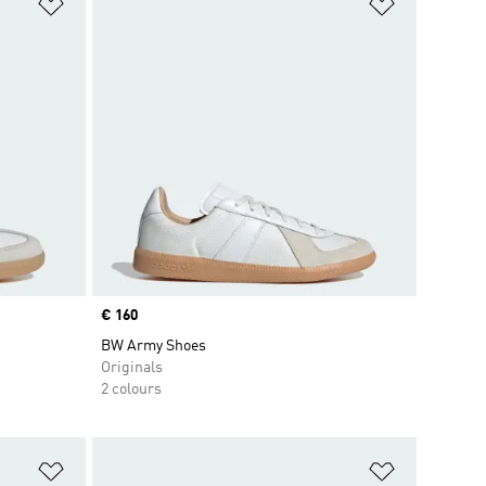
Add to Wishlist
Add to Wish
Price
€ 160
BW Army Shoes
Originals
2 colours
Add to Wishlist
Add to Wish