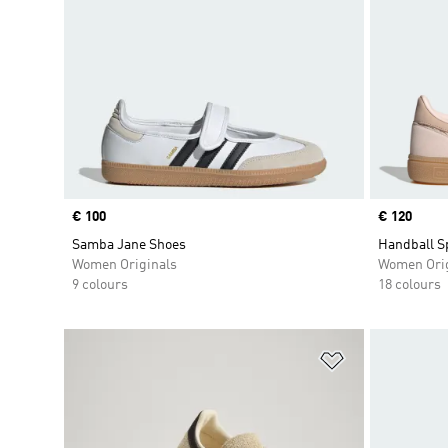
Price
€ 100
Price
€ 120
Samba Jane Shoes
Handball S
Women Originals
Women Orig
9 colours
18 colours
Add to Wishlis