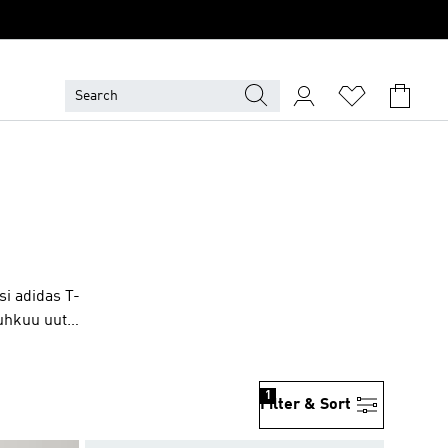
si adidas T-
puhkuu uutta
 tunnet ja
ailla
vat
1
Filter & Sort