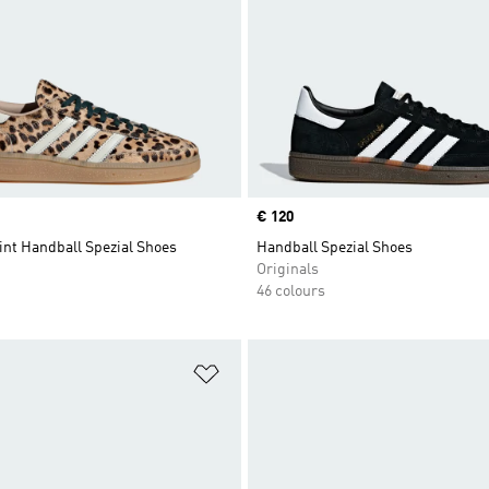
Price
€ 120
int Handball Spezial Shoes
Handball Spezial Shoes
Originals
46 colours
t
Add to Wishlist