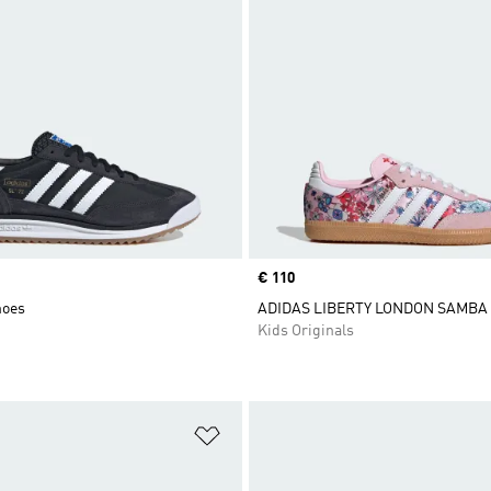
Price
€ 110
hoes
ADIDAS LIBERTY LONDON SAMBA
Kids Originals
t
Add to Wishlist