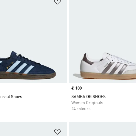
t
Add to Wishlist
Price
€ 130
pezial Shoes
SAMBA OG SHOES
Women Originals
24 colours
t
Add to Wishlist