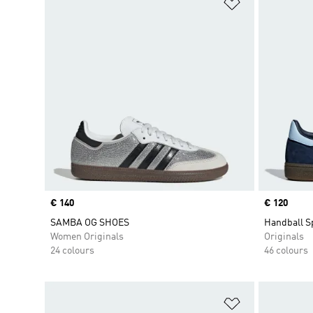
Add to Wishlis
Price
€ 140
Price
€ 120
SAMBA OG SHOES
Handball S
Women Originals
Originals
24 colours
46 colours
Add to Wishlis