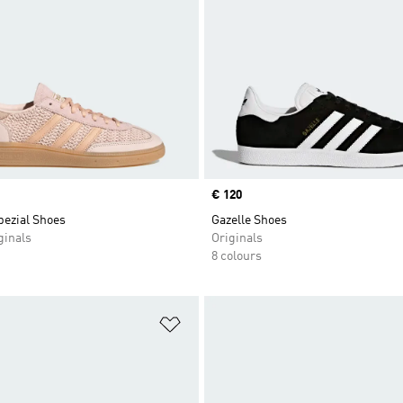
Price
€ 120
pezial Shoes
Gazelle Shoes
inals
Originals
8 colours
t
Add to Wishlist