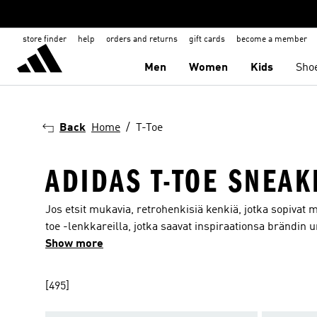
store finder
help
orders and returns
gift cards
become a member
Men
Women
Kids
Sho
Back
Home
T-Toe
ADIDAS T-TOE SNEAK
Jos etsit mukavia, retrohenkisiä kenkiä, jotka sopivat 
toe -lenkkareilla, jotka saavat inspiraationsa brändin u
elämää ajattomaan adidas-suunnitteluun uusimman jalkin
Show more
rakastat, kuten Gazelle, Samba ja Spezial, valmistettui
olevan mukavuuden saavuttamiseksi. Boost-vaimennuks
[495]
monissa väreissä ja vintage-tyyleissä. Löydä urheiluper
jalkinekokoelman katsomoilta kaduille.