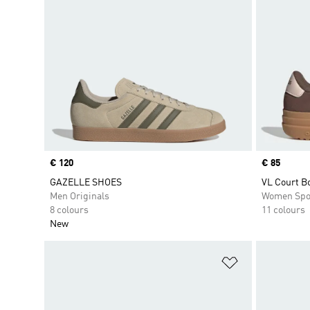
Price
€ 120
Price
€ 85
GAZELLE SHOES
VL Court B
Men Originals
Women Spo
8 colours
11 colours
New
Add to Wishlis